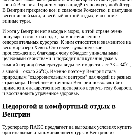
гостей Венгрия. Туристам здесь придётся по вкусу любой тур.
В Венгрии прекрасно всё: и сказочное Рождество, и цветущие
весенние пейзажи, и весёлый летний отдых, и осенние
винные туры.
И хотя у Венгрии нет выхода к морю, в этой стране очень
популярен отдых на водах, на многочисленных
оздоровительных курортах. К ним относится и знаменитое на
весь мир озеро Хевиз. Оно имеет вулканическое
происхождение, благодаря чему обладает уникальными
целебными свойствами и подходит для купания даже в
зимний период (температура воды летом достигает 33 – 34⁰
C
,
а зимой – около 26⁰
C
). Именно поэтому Венгрия стала
природным "оздоровительным центром" для людей из разных
стран мира. Целебные источники Венгрии позволяют без
применения лекарственных препаратов вернуть телу бодрость
и восстановить утраченное здоровье.
Недорогой и комфортный отдых в
Венгрии
Туроператор ПАКС предлагает на выгодных условиях купить
оригинальные и запоминающиеся туры в Венгрию из