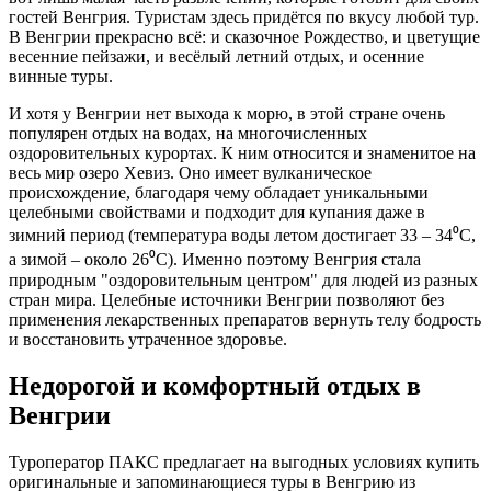
гостей Венгрия. Туристам здесь придётся по вкусу любой тур.
В Венгрии прекрасно всё: и сказочное Рождество, и цветущие
весенние пейзажи, и весёлый летний отдых, и осенние
винные туры.
И хотя у Венгрии нет выхода к морю, в этой стране очень
популярен отдых на водах, на многочисленных
оздоровительных курортах. К ним относится и знаменитое на
весь мир озеро Хевиз. Оно имеет вулканическое
происхождение, благодаря чему обладает уникальными
целебными свойствами и подходит для купания даже в
зимний период (температура воды летом достигает 33 – 34⁰
C
,
а зимой – около 26⁰
C
). Именно поэтому Венгрия стала
природным "оздоровительным центром" для людей из разных
стран мира. Целебные источники Венгрии позволяют без
применения лекарственных препаратов вернуть телу бодрость
и восстановить утраченное здоровье.
Недорогой и комфортный отдых в
Венгрии
Туроператор ПАКС предлагает на выгодных условиях купить
оригинальные и запоминающиеся туры в Венгрию из