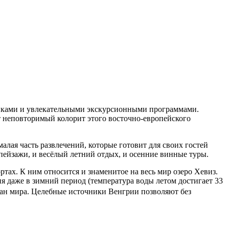
никами и увлекательными экскурсионными программами.
т неповторимый колорит этого восточно-европейского
лая часть развлечений, которые готовит для своих гостей
 пейзажи, и весёлый летний отдых, и осенние винные туры.
ртах. К ним относится и знаменитое на весь мир озеро Хевиз.
 даже в зимний период (температура воды летом достигает 33
ран мира. Целебные источники Венгрии позволяют без