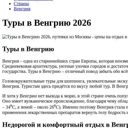
Cтраны
Венгрия
Туры в Венгрию 2026
Туры в Венгрию
Венгрия – одна из стариннейших стран Европы, которая неи
Средневековая архитектура, уютные улочки городов и достато
государства. Туры в Венгрию – отличный повод забыть обо всём
Головокружительные туры для шоппинга, увлекательные экскурс
Венгрия. Туристам здесь придётся по вкусу любой тур. В Венг
И хотя у Венгрии нет выхода к морю, в этой стране очень поп
Оно имеет вулканическое происхождение, благодаря чему обла
– 34⁰
C
, а зимой – около 26⁰
C
). Именно поэтому Венгрия стала
применения лекарственных препаратов вернуть телу бодрость и
Недорогой и комфортный отдых в Венг