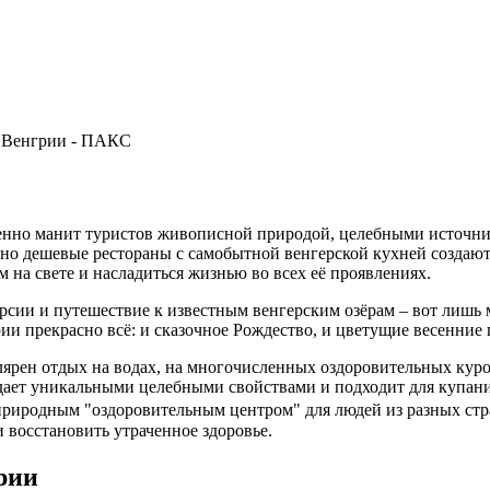
зменно манит туристов живописной природой, целебными источ
чно дешевые рестораны с самобытной венгерской кухней создаю
 на свете и насладиться жизнью во всех её проявлениях.
ии и путешествие к известным венгерским озёрам – вот лишь ма
рии прекрасно всё: и сказочное Рождество, и цветущие весенние
улярен отдых на водах, на многочисленных оздоровительных куро
дает уникальными целебными свойствами и подходит для купания
 природным "оздоровительным центром" для людей из разных ст
 восстановить утраченное здоровье.
рии