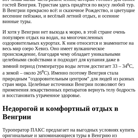
гостей Венгрия. Туристам здесь придётся по вкусу любой тур.
В Венгрии прекрасно всё: и сказочное Рождество, и цветущие
весенние пейзажи, и весёлый летний отдых, и осенние
винные туры.
И хотя у Венгрии нет выхода к морю, в этой стране очень
популярен отдых на водах, на многочисленных
оздоровительных курортах. К ним относится и знаменитое на
весь мир озеро Хевиз. Оно имеет вулканическое
происхождение, благодаря чему обладает уникальными
целебными свойствами и подходит для купания даже в
зимний период (температура воды летом достигает 33 – 34⁰
C
,
а зимой – около 26⁰
C
). Именно поэтому Венгрия стала
природным "оздоровительным центром" для людей из разных
стран мира. Целебные источники Венгрии позволяют без
применения лекарственных препаратов вернуть телу бодрость
и восстановить утраченное здоровье.
Недорогой и комфортный отдых в
Венгрии
Туроператор ПАКС предлагает на выгодных условиях купить
оригинальные и запоминающиеся туры в Венгрию из