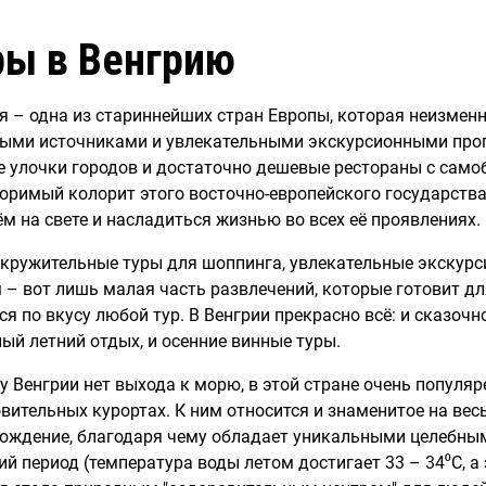
ры в Венгрию
я – одна из стариннейших стран Европы, которая неизмен
ыми источниками и увлекательными экскурсионными прог
 улочки городов и достаточно дешевые рестораны с само
оримый колорит этого восточно-европейского государства
ём на свете и насладиться жизнью во всех её проявлениях.
кружительные туры для шоппинга, увлекательные экскурс
 – вот лишь малая часть развлечений, которые готовит дл
ся по вкусу любой тур. В Венгрии прекрасно всё: и сказочн
лый летний отдых, и осенние винные туры.
 у Венгрии нет выхода к морю, в этой стране очень популя
вительных курортах. К ним относится и знаменитое на вес
ождение, благодаря чему обладает уникальными целебным
ий период (температура воды летом достигает 33 – 34⁰
C
, 