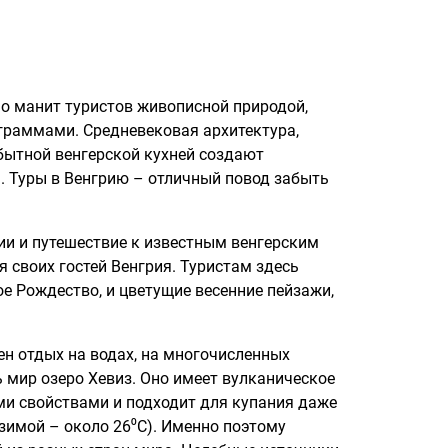
но манит туристов живописной природой,
раммами. Средневековая архитектура,
бытной венгерской кухней создают
. Туры в Венгрию – отличный повод забыть
ии и путешествие к известным венгерским
я своих гостей Венгрия. Туристам здесь
ое Рождество, и цветущие весенние пейзажи,
рен отдых на водах, на многочисленных
ь мир озеро Хевиз. Оно имеет вулканическое
и свойствами и подходит для купания даже
а зимой – около 26⁰
C
). Именно поэтому