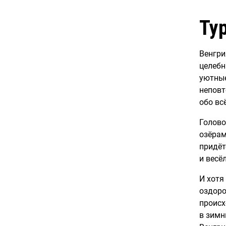
Ту
Венгри
целебн
уютные
неповт
обо вс
Голово
озёрам
придёт
и весё
И хотя
оздоро
происх
в зимн