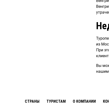
Венгри
Венгри
утраче
Не
Туропе
из Мос
При эт
клиент
Вы мож
нашим
CТРАНЫ
ТУРИСТАМ
О КОМПАНИИ
КО