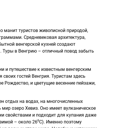
но манит туристов живописной природой,
раммами. Средневековая архитектура,
бытной венгерской кухней создают
. Туры в Венгрию – отличный повод забыть
ии и путешествие к известным венгерским
я своих гостей Венгрия. Туристам здесь
ое Рождество, и цветущие весенние пейзажи,
рен отдых на водах, на многочисленных
ь мир озеро Хевиз. Оно имеет вулканическое
и свойствами и подходит для купания даже
а зимой – около 26⁰
C
). Именно поэтому