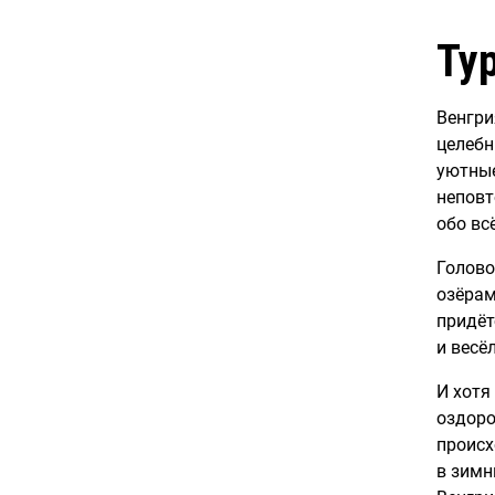
Ту
Венгри
целебн
уютные
неповт
обо вс
Голово
озёрам
придёт
и весё
И хотя
оздоро
происх
в зимн