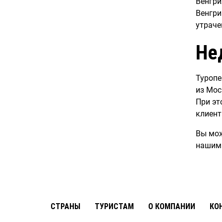
Венгри
Венгри
утраче
Не
Туропе
из Мос
При эт
клиент
Вы мож
нашим
CТРАНЫ
ТУРИСТАМ
О КОМПАНИИ
КО