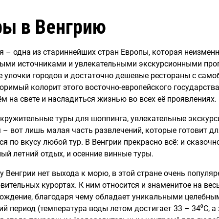
ры в Венгрию
я – одна из стариннейших стран Европы, которая неизмен
ыми источниками и увлекательными экскурсионными прог
 улочки городов и достаточно дешевые рестораны с само
оримый колорит этого восточно-европейского государства
ём на свете и насладиться жизнью во всех её проявлениях.
кружительные туры для шоппинга, увлекательные экскурс
 – вот лишь малая часть развлечений, которые готовит дл
ся по вкусу любой тур. В Венгрии прекрасно всё: и сказочн
лый летний отдых, и осенние винные туры.
 у Венгрии нет выхода к морю, в этой стране очень популя
вительных курортах. К ним относится и знаменитое на вес
ождение, благодаря чему обладает уникальными целебным
ий период (температура воды летом достигает 33 – 34⁰
C
, 