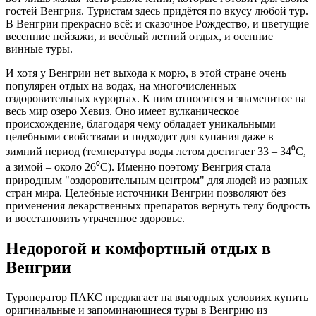
гостей Венгрия. Туристам здесь придётся по вкусу любой тур.
В Венгрии прекрасно всё: и сказочное Рождество, и цветущие
весенние пейзажи, и весёлый летний отдых, и осенние
винные туры.
И хотя у Венгрии нет выхода к морю, в этой стране очень
популярен отдых на водах, на многочисленных
оздоровительных курортах. К ним относится и знаменитое на
весь мир озеро Хевиз. Оно имеет вулканическое
происхождение, благодаря чему обладает уникальными
целебными свойствами и подходит для купания даже в
зимний период (температура воды летом достигает 33 – 34⁰
C
,
а зимой – около 26⁰
C
). Именно поэтому Венгрия стала
природным "оздоровительным центром" для людей из разных
стран мира. Целебные источники Венгрии позволяют без
применения лекарственных препаратов вернуть телу бодрость
и восстановить утраченное здоровье.
Недорогой и комфортный отдых в
Венгрии
Туроператор ПАКС предлагает на выгодных условиях купить
оригинальные и запоминающиеся туры в Венгрию из