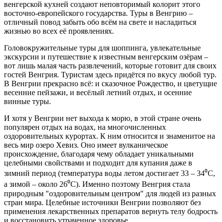
венгерской кухней создают неповторимый колорит этого
восточно-европейского государства. Туры в Венгрию –
отличный повод забыть обо всём на свете и насладиться
жизнью во всех её проявлениях.
Головокружительные туры для шоппинга, увлекательные
экскурсии и путешествие к известным венгерским озёрам –
вот лишь малая часть развлечений, которые готовит для своих
гостей Венгрия. Туристам здесь придётся по вкусу любой тур.
В Венгрии прекрасно всё: и сказочное Рождество, и цветущие
весенние пейзажи, и весёлый летний отдых, и осенние
винные туры.
И хотя у Венгрии нет выхода к морю, в этой стране очень
популярен отдых на водах, на многочисленных
оздоровительных курортах. К ним относится и знаменитое на
весь мир озеро Хевиз. Оно имеет вулканическое
происхождение, благодаря чему обладает уникальными
целебными свойствами и подходит для купания даже в
зимний период (температура воды летом достигает 33 – 34⁰
C
,
а зимой – около 26⁰
C
). Именно поэтому Венгрия стала
природным "оздоровительным центром" для людей из разных
стран мира. Целебные источники Венгрии позволяют без
применения лекарственных препаратов вернуть телу бодрость
и восстановить утраченное здоровье.