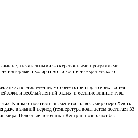
никами и увлекательными экскурсионными программами.
т неповторимый колорит этого восточно-европейского
лая часть развлечений, которые готовит для своих гостей
 пейзажи, и весёлый летний отдых, и осенние винные туры.
ртах. К ним относится и знаменитое на весь мир озеро Хевиз.
 даже в зимний период (температура воды летом достигает 33
ран мира. Целебные источники Венгрии позволяют без