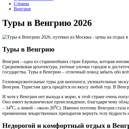
Cтраны
Венгрия
Туры в Венгрию 2026
Туры в Венгрию
Венгрия – одна из стариннейших стран Европы, которая неи
Средневековая архитектура, уютные улочки городов и достато
государства. Туры в Венгрию – отличный повод забыть обо всём
Головокружительные туры для шоппинга, увлекательные экскурс
Венгрия. Туристам здесь придётся по вкусу любой тур. В Венг
И хотя у Венгрии нет выхода к морю, в этой стране очень поп
Оно имеет вулканическое происхождение, благодаря чему обла
– 34⁰
C
, а зимой – около 26⁰
C
). Именно поэтому Венгрия стала
применения лекарственных препаратов вернуть телу бодрость и
Недорогой и комфортный отдых в Венг