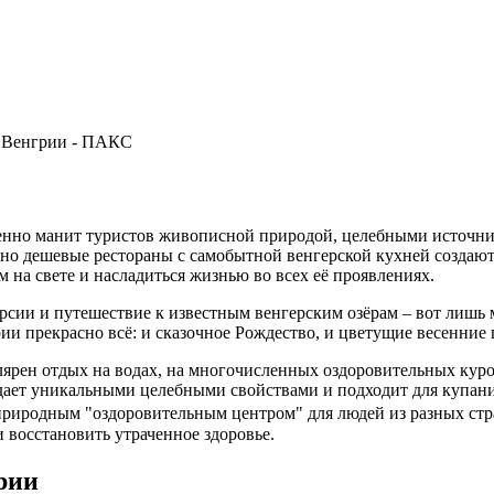
зменно манит туристов живописной природой, целебными источ
чно дешевые рестораны с самобытной венгерской кухней создаю
 на свете и насладиться жизнью во всех её проявлениях.
ии и путешествие к известным венгерским озёрам – вот лишь ма
рии прекрасно всё: и сказочное Рождество, и цветущие весенние
улярен отдых на водах, на многочисленных оздоровительных куро
дает уникальными целебными свойствами и подходит для купания
 природным "оздоровительным центром" для людей из разных ст
 восстановить утраченное здоровье.
рии