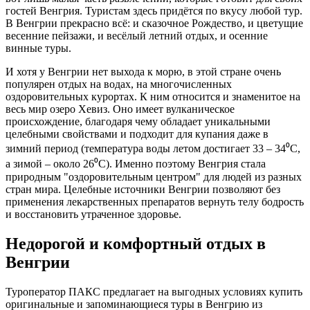
гостей Венгрия. Туристам здесь придётся по вкусу любой тур.
В Венгрии прекрасно всё: и сказочное Рождество, и цветущие
весенние пейзажи, и весёлый летний отдых, и осенние
винные туры.
И хотя у Венгрии нет выхода к морю, в этой стране очень
популярен отдых на водах, на многочисленных
оздоровительных курортах. К ним относится и знаменитое на
весь мир озеро Хевиз. Оно имеет вулканическое
происхождение, благодаря чему обладает уникальными
целебными свойствами и подходит для купания даже в
зимний период (температура воды летом достигает 33 – 34⁰
C
,
а зимой – около 26⁰
C
). Именно поэтому Венгрия стала
природным "оздоровительным центром" для людей из разных
стран мира. Целебные источники Венгрии позволяют без
применения лекарственных препаратов вернуть телу бодрость
и восстановить утраченное здоровье.
Недорогой и комфортный отдых в
Венгрии
Туроператор ПАКС предлагает на выгодных условиях купить
оригинальные и запоминающиеся туры в Венгрию из