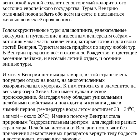
венгерской кухней создают неповторимый колорит этого
восточно-европейского государства. Туры в Венгрию –
отличный повод забыть обо всём на свете и насладиться
жизнью во всех её проявлениях.
Головокружительные туры для шоппинга, увлекательные
экскурсии и путешествие к известным венгерским озёрам –
вот лишь малая часть развлечений, которые готовит для своих
гостей Венгрия. Туристам здесь придётся по вкусу любой тур.
В Венгрии прекрасно всё: и сказочное Рождество, и цветущие
весенние пейзажи, и весёлый летний отдых, и осенние
винные туры.
И хотя у Венгрии нет выхода к морю, в этой стране очень
популярен отдых на водах, на многочисленных
оздоровительных курортах. К ним относится и знаменитое на
весь мир озеро Хевиз. Оно имеет вулканическое
происхождение, благодаря чему обладает уникальными
целебными свойствами и подходит для купания даже в
зимний период (температура воды летом достигает 33 – 34⁰
C
,
а зимой – около 26⁰
C
). Именно поэтому Венгрия стала
природным "оздоровительным центром" для людей из разных
стран мира. Целебные источники Венгрии позволяют без
применения лекарственных препаратов вернуть телу бодрость
и восстановить утраченное здоровье.