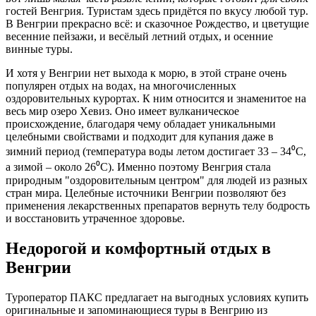
гостей Венгрия. Туристам здесь придётся по вкусу любой тур.
В Венгрии прекрасно всё: и сказочное Рождество, и цветущие
весенние пейзажи, и весёлый летний отдых, и осенние
винные туры.
И хотя у Венгрии нет выхода к морю, в этой стране очень
популярен отдых на водах, на многочисленных
оздоровительных курортах. К ним относится и знаменитое на
весь мир озеро Хевиз. Оно имеет вулканическое
происхождение, благодаря чему обладает уникальными
целебными свойствами и подходит для купания даже в
зимний период (температура воды летом достигает 33 – 34⁰
C
,
а зимой – около 26⁰
C
). Именно поэтому Венгрия стала
природным "оздоровительным центром" для людей из разных
стран мира. Целебные источники Венгрии позволяют без
применения лекарственных препаратов вернуть телу бодрость
и восстановить утраченное здоровье.
Недорогой и комфортный отдых в
Венгрии
Туроператор ПАКС предлагает на выгодных условиях купить
оригинальные и запоминающиеся туры в Венгрию из