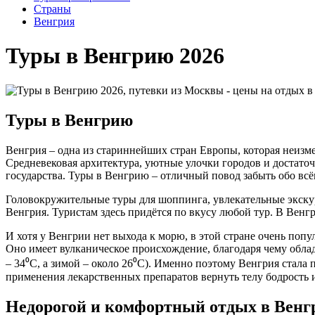
Cтраны
Венгрия
Туры в Венгрию 2026
Туры в Венгрию
Венгрия – одна из стариннейших стран Европы, которая неи
Средневековая архитектура, уютные улочки городов и достато
государства. Туры в Венгрию – отличный повод забыть обо всём
Головокружительные туры для шоппинга, увлекательные экскурс
Венгрия. Туристам здесь придётся по вкусу любой тур. В Венг
И хотя у Венгрии нет выхода к морю, в этой стране очень поп
Оно имеет вулканическое происхождение, благодаря чему обла
– 34⁰
C
, а зимой – около 26⁰
C
). Именно поэтому Венгрия стала
применения лекарственных препаратов вернуть телу бодрость и
Недорогой и комфортный отдых в Венг