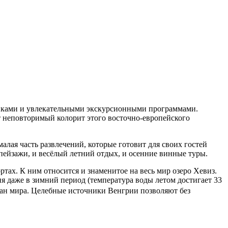
никами и увлекательными экскурсионными программами.
т неповторимый колорит этого восточно-европейского
лая часть развлечений, которые готовит для своих гостей
 пейзажи, и весёлый летний отдых, и осенние винные туры.
ртах. К ним относится и знаменитое на весь мир озеро Хевиз.
 даже в зимний период (температура воды летом достигает 33
ран мира. Целебные источники Венгрии позволяют без