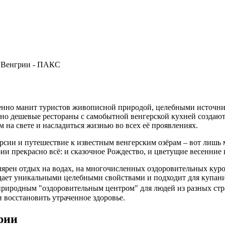
зменно манит туристов живописной природой, целебными источ
чно дешевые рестораны с самобытной венгерской кухней создаю
 на свете и насладиться жизнью во всех её проявлениях.
ии и путешествие к известным венгерским озёрам – вот лишь ма
рии прекрасно всё: и сказочное Рождество, и цветущие весенние
улярен отдых на водах, на многочисленных оздоровительных куро
дает уникальными целебными свойствами и подходит для купания
 природным "оздоровительным центром" для людей из разных ст
 восстановить утраченное здоровье.
рии