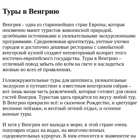
Туры в Венгрию
Венгрия – одна из стариннейших стран Европы, которая
неизменно манит туристов живописной природой,
целебными источниками и увлекательными экскурсионными
программами. Средневековая архитектура, уютные улочки
городов и достаточно дешевые рестораны с самобытной
венгерской кухней создают неповторимый колорит этого
восточно-европейского государства. Туры в Венгрию –
отличный повод забыть обо всём на свете и насладиться
жизнью во всех её проявлениях.
Головокружительные туры для шоппинга, увлекательные
экскурсии и путешествие к известным венгерским озёрам –
вот лишь малая часть развлечений, которые готовит для своих
гостей Венгрия. Туристам здесь придётся по вкусу любой тур.
В Венгрии прекрасно всё: и сказочное Рождество, и цветущие
весенние пейзажи, и весёлый летний отдых, и осенние
винные туры.
И хотя у Венгрии нет выхода к морю, в этой стране очень
популярен отдых на водах, на многочисленных
оздоровительных курортах. К ним относится и знаменитое на