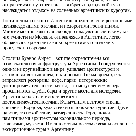
отправиться в путешествие, – выбрать подходящий тур и
наслаждаться отдыхом на солнечных аргентинских курортах.
Гостиничный сектор в Аргентине представлен и роскошными
пятизвездочными отелями, и недорогими гостиницами.
Многие местные жители свободно владеют английским, так
что туристы из Москвы, отправляясь в Аргентину, легко
общаются с аргентинцами во время самостоятельных
прогулок по городам.
Столица Буэнос-Айрес – вот где сосредоточена вся
развлекательная инфраструктура Аргентины. Город является
одним из крупнейших в мире, удивляет архитектурой и
активно живет как днем, так и ночью. Только днем здесь
заправляют рестораны, кафе, парки, исторические
достопримечательности, музеи, а с наступлением вечера
просыпаются клубы, бары и другие места для молодежи.
Аргентина богата и историческими
достопримечательностями. Культурным центром страны
считается Кордова, куда стекается половина туристов. Здесь
царствует спокойствие, размеренность. Город полон
памятниками архитектуры колониального периода,
галереями, музеями. Именно с этим местом связаны основные
экскурсионные туры в Аргентину.