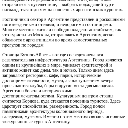
отправиться в путешествие, – выбрать подходящий тур и
наслаждаться отдыхом на солнечных аргентинских курортах.
Гостиничный сектор в Аргентине представлен и роскошными
пятизвездочными отелями, и недорогими гостиницами.
Многие местные жители свободно владеют английским, так
что туристы из Москвы, отправляясь в Аргентину, легко
общаются с аргентинцами во время самостоятельных
прогулок по городам.
Столица Буэнос-Айрес – вот где сосредоточена вся
развлекательная инфраструктура Аргентины. Город является
одним из крупнейших в мире, удивляет архитектурой и
активно живет как днем, так и ночью. Только днем здесь
заправляют рестораны, кафе, парки, исторические
достопримечательности, музеи, а с наступлением вечера
просыпаются клубы, бары и другие места для молодежи.
Аргентина богата и историческими
достопримечательностями. Культурным центром страны
считается Кордова, куда стекается половина туристов. Здесь
царствует спокойствие, размеренность. Город полон
памятниками архитектуры колониального периода,
галереями, музеями. Именно с этим местом связаны основные
экскурсионные туры в Аргентину.