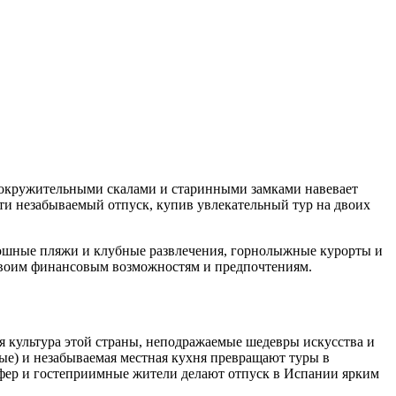
ловокружительными скалами и старинными замками навевает
ти незабываемый отпуск, купив увлекательный тур на двоих
оскошные пляжи и клубные развлечения, горнолыжные курорты и
 своим финансовым возможностям и предпочтениям.
 культура этой страны, неподражаемые шедевры искусства и
ые) и незабываемая местная кухня превращают туры в
фер и гостеприимные жители делают отпуск в Испании ярким