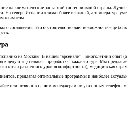
ание на климатические зоны этой гостеприимной страны. Лучше 
ти. На севере Испании климат более влажный, а температура ум
ым климатом.
кого соглашения. Это обстоятельство даёт возможность ещё боль
рств.
ура
панию из Москвы. В нашем "арсенале" – многолетний опыт (бол
 к делу и тщательная "проработка" каждого тура. Мы предлага
нта отели различного уровня комфортности), медицинская страхов
ентов, предлагая оптимальные программы и наиболее актуальн
 сайте или позвонив нашим менеджерам по указанным телефонам