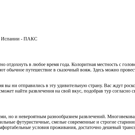
ятно отдохнуть в любое время года. Колоритная местность с го
ют обычное путешествие в сказочный вояж. Здесь можно провес
ремя вы ни отправились в эту удивительную страну. Вас ждут р
ожет найти развлечения на свой вкус, подобрав тур согласно
и, но и невероятным разнообразием развлечений. Многовековая
тильные футуристичные, смелые современные и строгие старинн
мфортабельные условия проживания, достаточно дешевый транс