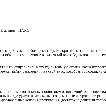
ятно отдохнуть в любое время года. Колоритная местность с го
ют обычное путешествие в сказочный вояж. Здесь можно провес
ремя вы ни отправились в эту удивительную страну. Вас ждут р
ожет найти развлечения на свой вкус, подобрав тур согласно
и, но и невероятным разнообразием развлечений. Многовековая
тильные футуристичные, смелые современные и строгие старинн
мфортабельные условия проживания, достаточно дешевый транс