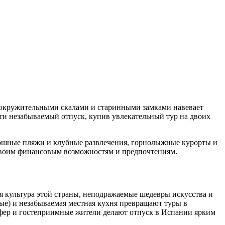
ловокружительными скалами и старинными замками навевает
ти незабываемый отпуск, купив увлекательный тур на двоих
оскошные пляжи и клубные развлечения, горнолыжные курорты и
 своим финансовым возможностям и предпочтениям.
 культура этой страны, неподражаемые шедевры искусства и
ые) и незабываемая местная кухня превращают туры в
фер и гостеприимные жители делают отпуск в Испании ярким