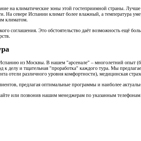
ание на климатические зоны этой гостеприимной страны. Лучше 
ти. На севере Испании климат более влажный, а температура ум
ым климатом.
кого соглашения. Это обстоятельство даёт возможность ещё боль
рств.
ура
панию из Москвы. В нашем "арсенале" – многолетний опыт (бол
 к делу и тщательная "проработка" каждого тура. Мы предлага
нта отели различного уровня комфортности), медицинская страхов
ентов, предлагая оптимальные программы и наиболее актуальн
 сайте или позвонив нашим менеджерам по указанным телефонам