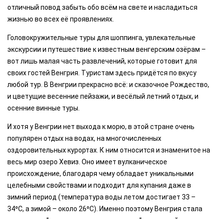
отличный повод забыть обо всём на свете и насладиться
жизнью во всех её проявлениях.
Головокружительные туры для шоппинга, увлекательные
экскурсии и путешествие к известным венгерским озёрам –
вот лишь малая часть развлечений, которые готовит для
своих гостей Венгрия. Туристам здесь придётся по вкусу
любой тур. В Венгрии прекрасно всё: и сказочное Рождество,
и цветущие весенние пейзажи, и весёлый летний отдых, и
осенние винные туры.
И хотя у Венгрии нет выхода к морю, в этой стране очень
популярен отдых на водах, на многочисленных
оздоровительных курортах. К ним относится и знаменитое на
весь мир озеро Хевиз. Оно имеет вулканическое
происхождение, благодаря чему обладает уникальными
целебными свойствами и подходит для купания даже в
зимний период (температура воды летом достигает 33 –
34⁰
C
, а зимой – около 26⁰
C
). Именно поэтому Венгрия стала