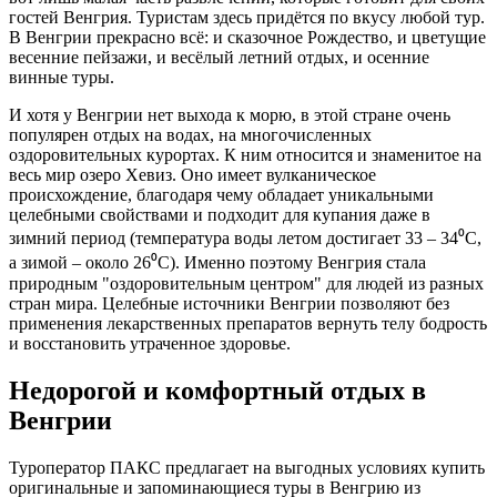
гостей Венгрия. Туристам здесь придётся по вкусу любой тур.
В Венгрии прекрасно всё: и сказочное Рождество, и цветущие
весенние пейзажи, и весёлый летний отдых, и осенние
винные туры.
И хотя у Венгрии нет выхода к морю, в этой стране очень
популярен отдых на водах, на многочисленных
оздоровительных курортах. К ним относится и знаменитое на
весь мир озеро Хевиз. Оно имеет вулканическое
происхождение, благодаря чему обладает уникальными
целебными свойствами и подходит для купания даже в
зимний период (температура воды летом достигает 33 – 34⁰
C
,
а зимой – около 26⁰
C
). Именно поэтому Венгрия стала
природным "оздоровительным центром" для людей из разных
стран мира. Целебные источники Венгрии позволяют без
применения лекарственных препаратов вернуть телу бодрость
и восстановить утраченное здоровье.
Недорогой и комфортный отдых в
Венгрии
Туроператор ПАКС предлагает на выгодных условиях купить
оригинальные и запоминающиеся туры в Венгрию из