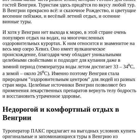
гостей Венгрия. Туристам здесь придётся по вкусу любой тур.
В Венгрии прекрасно всё: и сказочное Рождество, и цветущие
весенние пейзажи, и весёлый летний отдых, и осенние
винные туры.
И хотя у Венгрии нет выхода к морю, в этой стране очень
популярен отдых на водах, на многочисленных
оздоровительных курортах. К ним относится и знаменитое на
весь мир озеро Хевиз. Оно имеет вулканическое
происхождение, благодаря чему обладает уникальными
целебными свойствами и подходит для купания даже в
зимний период (температура воды летом достигает 33 – 34⁰
C
,
а зимой – около 26⁰
C
). Именно поэтому Венгрия стала
природным "оздоровительным центром" для людей из разных
стран мира. Целебные источники Венгрии позволяют без
применения лекарственных препаратов вернуть телу бодрость
и восстановить утраченное здоровье.
Недорогой и комфортный отдых в
Венгрии
Туроператор ПАКС предлагает на выгодных условиях купить
оригинальные и запоминающиеся туры в Венгрию из