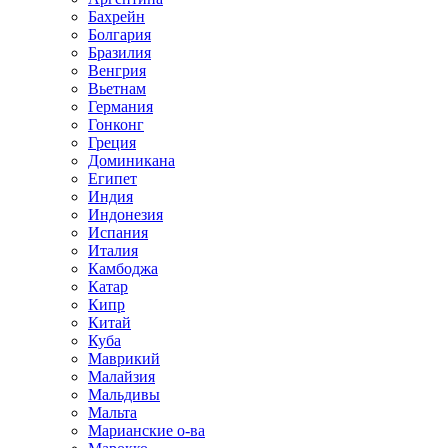
Бахрейн
Болгария
Бразилия
Венгрия
Вьетнам
Германия
Гонконг
Греция
Доминикана
Египет
Индия
Индонезия
Испания
Италия
Камбоджа
Катар
Кипр
Китай
Куба
Маврикий
Малайзия
Мальдивы
Мальта
Марианские о-ва