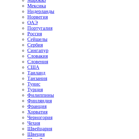
Марокко
Мексика
Нидерланды
Норвегия
ОАЭ
Португалия
Россия
Сейшелы
Сербия
Сингапур
Словакия
Словения
США
Таиланд
Танзания
Тунис
Турция
Филиппины
Финляндия
Франция
Хорватия
Черногория
Чехия
Швейцария
Швеция