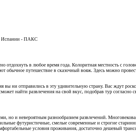
ятно отдохнуть в любое время года. Колоритная местность с го
ют обычное путешествие в сказочный вояж. Здесь можно провес
ремя вы ни отправились в эту удивительную страну. Вас ждут р
ожет найти развлечения на свой вкус, подобрав тур согласно
и, но и невероятным разнообразием развлечений. Многовековая
тильные футуристичные, смелые современные и строгие старинн
мфортабельные условия проживания, достаточно дешевый транс