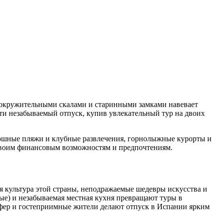
ловокружительными скалами и старинными замками навевает
ти незабываемый отпуск, купив увлекательный тур на двоих
оскошные пляжи и клубные развлечения, горнолыжные курорты и
 своим финансовым возможностям и предпочтениям.
 культура этой страны, неподражаемые шедевры искусства и
ые) и незабываемая местная кухня превращают туры в
фер и гостеприимные жители делают отпуск в Испании ярким