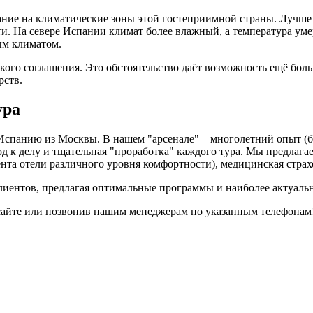
ание на климатические зоны этой гостеприимной страны. Лучше 
ти. На севере Испании климат более влажный, а температура ум
ым климатом.
кого соглашения. Это обстоятельство даёт возможность ещё боль
рств.
ура
панию из Москвы. В нашем "арсенале" – многолетний опыт (бол
 к делу и тщательная "проработка" каждого тура. Мы предлага
нта отели различного уровня комфортности), медицинская страхов
ентов, предлагая оптимальные программы и наиболее актуальн
 сайте или позвонив нашим менеджерам по указанным телефонам